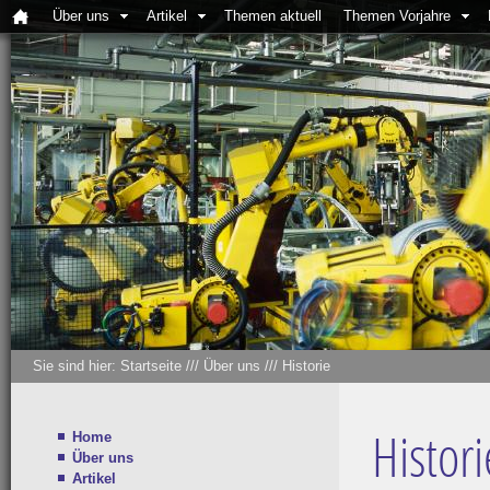
Über uns
Artikel
Themen aktuell
Themen Vorjahre
Sie sind hier:
Startseite
///
Über uns
///
Historie
Histori
Home
Über uns
Artikel