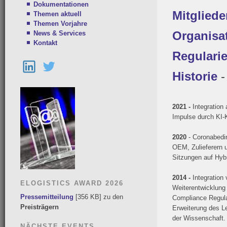
Dokumentationen
Mitgliede
Themen aktuell
Themen Vorjahre
Organisa
News & Services
Kontakt
Regulari
Historie
-
2021 -
Integration
Impulse durch KI
2020
- Coronabedi
OEM, Zulieferern u
Sitzungen auf Hybr
2014 -
Integration
ELOGISTICS AWARD 2026
Weiterentwicklung 
Pressemitteilung
[356 KB] zu den
Compliance Regula
Preisträgern
Erweiterung des L
der Wissenschaft.
NÄCHSTE EVENTS