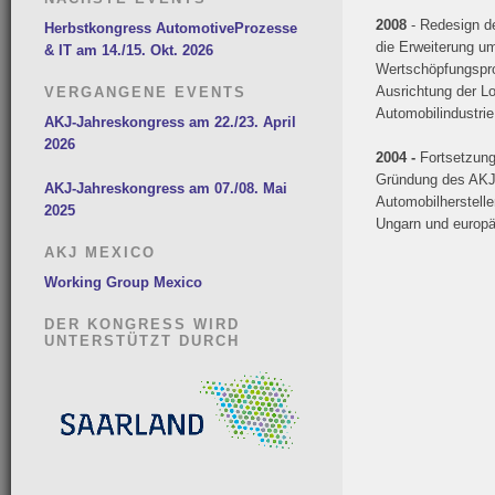
2008
- Redesign d
Herbstkongress AutomotiveProzesse
die Erweiterung um
& IT am 14./15. Okt. 2026
Wertschöpfungspro
Ausrichtung der Lo
VERGANGENE EVENTS
Automobilindustrie
AKJ-Jahreskongress am 22./23. April
2026
2004 -
Fortsetzung 
Gründung des AKJ 
AKJ-Jahreskongress am 07./08. Mai
Automobilherstelle
2025
Ungarn und europäi
AKJ MEXICO
Working Group Mexico
DER KONGRESS WIRD
UNTERSTÜTZT DURCH